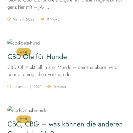
ganz klar mit – JA- …
Mai 23, 2022
0 Views
CBD
CBD Öle für Hunde
CBD Öl ist aktuell in aller Munde – beinahe überall wird
über die möglichen Vorzüge des …
November 1, 2021
0 Views
CBD
CBC, CBG – was können die anderen