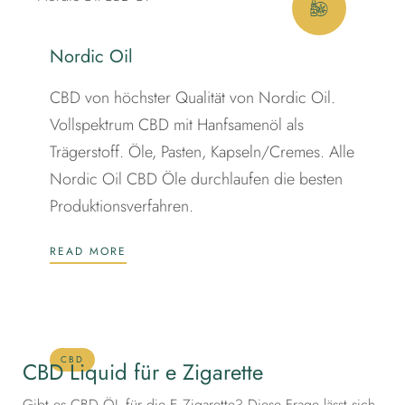
Nordic Oil
CBD von höchster Qualität von Nordic Oil.
Vollspektrum CBD mit Hanfsamenöl als
Trägerstoff. Öle, Pasten, Kapseln/Cremes. Alle
Nordic Oil CBD Öle durchlaufen die besten
Produktionsverfahren.
READ MORE
CBD
CBD Liquid für e Zigarette
Gibt es CBD ÖL für die E Zigarette? Diese Frage lässt sich