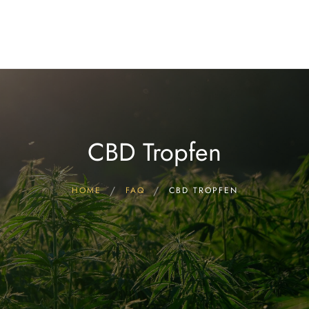
Start
FAQ & Wissen
Hersteller CBD Öle
CBD ÖL kaufen!
Blog
CBD Tropfen
HOME
FAQ
CBD TROPFEN