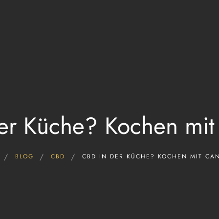
Start
FAQ & Wissen
Hersteller CBD Öle
CBD ÖL kaufen!
Blog
er Küche? Kochen mit
BLOG
CBD
CBD IN DER KÜCHE? KOCHEN MIT CA