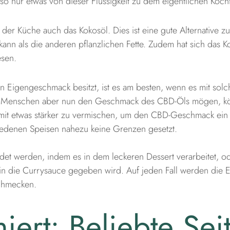
o nur etwas von dieser Flüssigkeit zu dem eigentlichen Koch
n der Küche auch das Kokosöl. Dies ist eine gute Alternative z
kann als die anderen pflanzlichen Fette. Zudem hat sich das 
sen.
 Eigengeschmack besitzt, ist es am besten, wenn es mit solc
lls Menschen aber nun den Geschmack des CBD-Öls mögen, könn
s mit etwas stärker zu vermischen, um den CBD-Geschmack ein 
denen Speisen nahezu keine Grenzen gesetzt.
t werden, indem es in dem leckeren Dessert verarbeitet, o
 in die Currysauce gegeben wird. Auf jeden Fall werden die
schmecken.
miert: Beliebte Sei