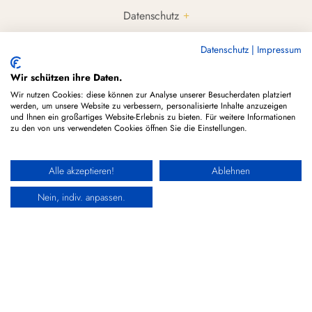
Datenschutz
Cookie Hinweise
Datenschutz
|
Impressum
Rechtliche Hinweise & Haftungsausschluss
Wir schützen ihre Daten.
Gutscheine/Deals
Wir nutzen Cookies: diese können zur Analyse unserer Besucherdaten platziert
werden, um unsere Website zu verbessern, personalisierte Inhalte anzuzeigen
CBD Tropfen
und Ihnen ein großartiges Website-Erlebnis zu bieten. Für weitere Informationen
zu den von uns verwendeten Cookies öffnen Sie die Einstellungen.
CBD Öl Kaufen
CBD Stellplätze
Alle akzeptieren!
Ablehnen
Nein, indiv. anpassen.
Über CBDÖLE.de