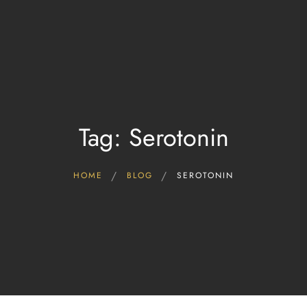
Start
FAQ & Wissen
Hersteller CBD Öle
CBD ÖL kaufen!
Blog
Tag: Serotonin
HOME
BLOG
SEROTONIN