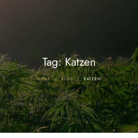
Start
FAQ & Wissen
Hersteller CBD Öle
CBD ÖL kaufen!
Blog
Tag: Katzen
HOME
BLOG
KATZEN