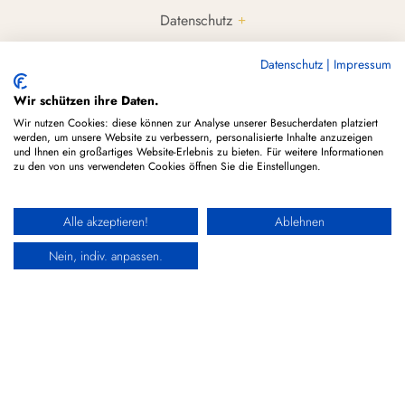
Datenschutz
Cookie Hinweise
Datenschutz
|
Impressum
Rechtliche Hinweise & Haftungsausschluss
Wir schützen ihre Daten.
Gutscheine/Deals
Wir nutzen Cookies: diese können zur Analyse unserer Besucherdaten platziert
werden, um unsere Website zu verbessern, personalisierte Inhalte anzuzeigen
CBD Tropfen
und Ihnen ein großartiges Website-Erlebnis zu bieten. Für weitere Informationen
zu den von uns verwendeten Cookies öffnen Sie die Einstellungen.
CBD Öl Kaufen
CBD Stellplätze
Alle akzeptieren!
Ablehnen
Nein, indiv. anpassen.
Über CBDÖLE.de