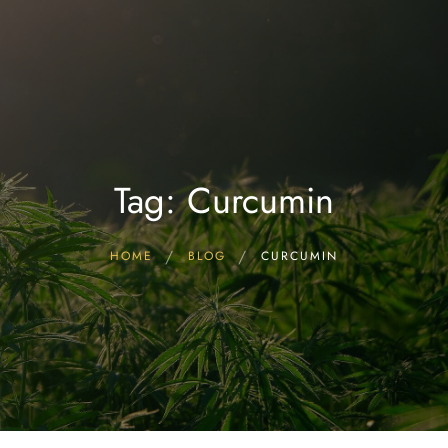
Start
FAQ & Wissen
Hersteller CBD Öle
CBD ÖL kaufen!
Blog
Tag: Curcumin
HOME
BLOG
CURCUMIN