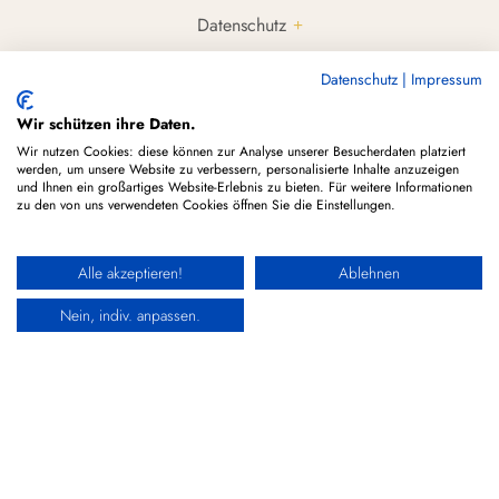
Datenschutz
Cookie Hinweise
Datenschutz
|
Impressum
Rechtliche Hinweise & Haftungsausschluss
Wir schützen ihre Daten.
Gutscheine/Deals
Wir nutzen Cookies: diese können zur Analyse unserer Besucherdaten platziert
werden, um unsere Website zu verbessern, personalisierte Inhalte anzuzeigen
CBD Tropfen
und Ihnen ein großartiges Website-Erlebnis zu bieten. Für weitere Informationen
zu den von uns verwendeten Cookies öffnen Sie die Einstellungen.
CBD Öl Kaufen
CBD Stellplätze
Alle akzeptieren!
Ablehnen
Nein, indiv. anpassen.
Über CBDÖLE.de