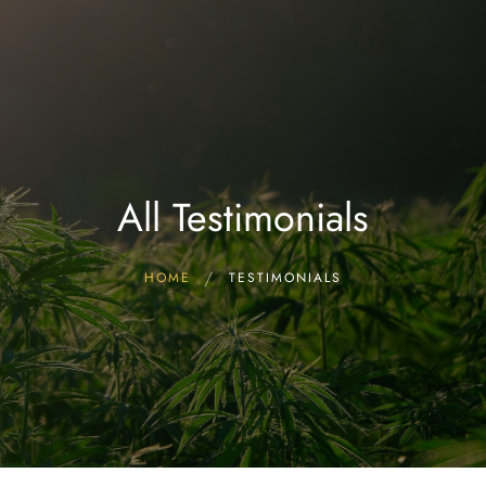
Start
FAQ & Wissen
Hersteller CBD Öle
CBD ÖL kaufen!
Blog
All Testimonials
HOME
TESTIMONIALS