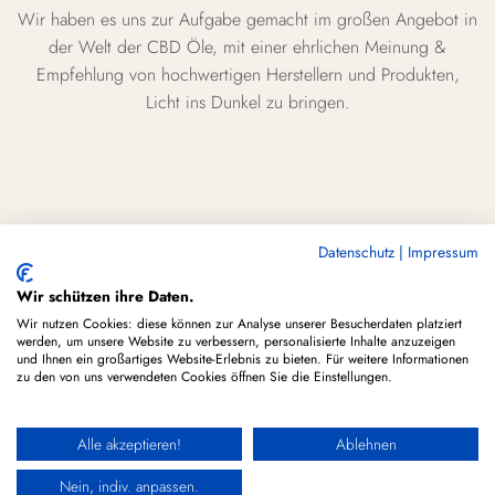
Wir haben es uns zur Aufgabe gemacht im großen Angebot in
der Welt der CBD Öle, mit einer ehrlichen Meinung &
Empfehlung von hochwertigen Herstellern und Produkten,
Licht ins Dunkel zu bringen.
Datenschutz
|
Impressum
Wir schützen ihre Daten.
CBD ÖLE © All Rights Reserved 2018-2023
Wir nutzen Cookies: diese können zur Analyse unserer Besucherdaten platziert
Disclaimer/Haftungsausschluss: CBD-Produkte sind keine Arzneimittel! CBD Öl
werden, um unsere Website zu verbessern, personalisierte Inhalte anzuzeigen
kann keine Krankheiten verhindern, behandeln oder heilen. Konsultieren Sie immer
und Ihnen ein großartiges Website-Erlebnis zu bieten. Für weitere Informationen
zu den von uns verwendeten Cookies öffnen Sie die Einstellungen.
Ihren behandelnden Arzt, bevor Sie neue Nahrungsergänzungen wie CBD Öl
anwenden. Informieren Sie sich über aktuelle Studien aus vertrauenswürdigen
Alle akzeptieren!
Ablehnen
Quellen & Fragen Sie bei Herstellern nach, wenn Sie mehr zur Wirkungsweise
erfahren wollen.
Nein, indiv. anpassen.